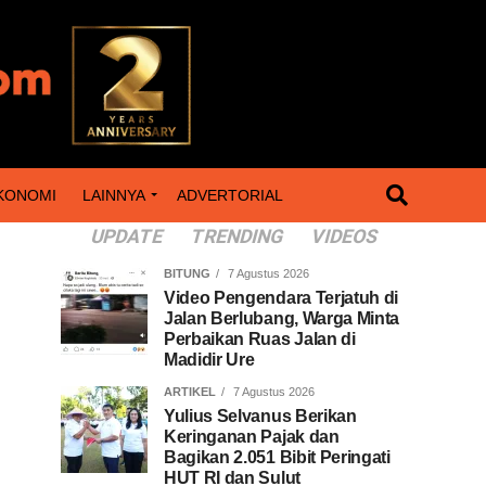
KONOMI
LAINNYA
ADVERTORIAL
UPDATE
TRENDING
VIDEOS
BITUNG
7 Agustus 2026
Video Pengendara Terjatuh di
Jalan Berlubang, Warga Minta
Perbaikan Ruas Jalan di
Madidir Ure
ARTIKEL
7 Agustus 2026
Yulius Selvanus Berikan
Keringanan Pajak dan
Bagikan 2.051 Bibit Peringati
HUT RI dan Sulut