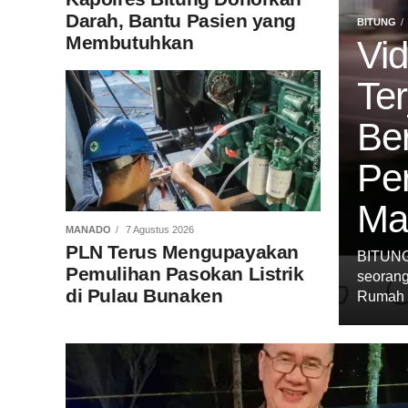
Darah, Bantu Pasien yang
BITUNG
Membutuhkan
Vi
Ter
Be
Pe
Ma
MANADO
7 Agustus 2026
PLN Terus Mengupayakan
BITUNG,
Pemulihan Pasokan Listrik
seorang
di Pulau Bunaken
Rumah M