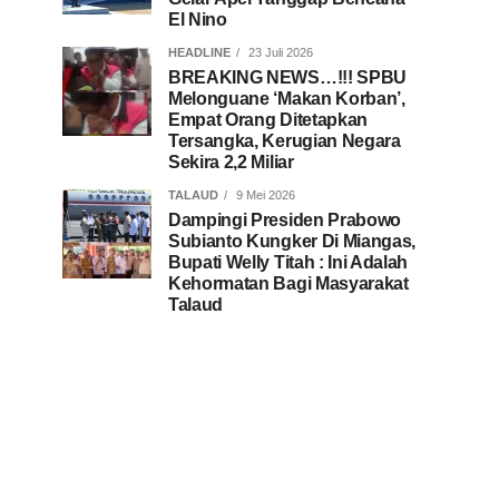
El Nino
HEADLINE
23 Juli 2026
BREAKING NEWS…!!! SPBU
Melonguane ‘Makan Korban’,
Empat Orang Ditetapkan
Tersangka, Kerugian Negara
Sekira 2,2 Miliar
TALAUD
9 Mei 2026
Dampingi Presiden Prabowo
Subianto Kungker Di Miangas,
Bupati Welly Titah : Ini Adalah
Kehormatan Bagi Masyarakat
Talaud