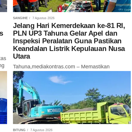
SANGIHE
7 Agustus 2026
Jelang Hari Kemerdekaan ke-81 RI,
s
PLN UP3 Tahuna Gelar Apel dan
Inspeksi Peralatan Guna Pastikan
Keandalan Listrik Kepulauan Nusa
Utara
tas
ng
Tahuna,mediakontras.com – Memastikan
pasokan listrik tetap aman dan andal menyambut
Hari Ulang Tahun (HUT) ke-81 Kemerdekaan
Republik Indonesia, PT PLN (Persero) UP3
Tahuna menggelar Apel dan...
BITUNG
7 Agustus 2026