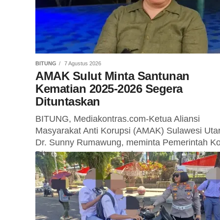
BITUNG
7 Agustus 2026
AMAK Sulut Minta Santunan
Kematian 2025-2026 Segera
Dituntaskan
BITUNG, Mediakontras.com-Ketua Aliansi
Masyarakat Anti Korupsi (AMAK) Sulawesi Utar
Dr. Sunny Rumawung, meminta Pemerintah Ko
Bitung segera menuntaskan pencairan santun
kematian bagi ahli waris tahun 2025...