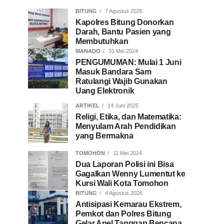
BITUNG
7 Agustus 2026
Kapolres Bitung Donorkan
Darah, Bantu Pasien yang
Membutuhkan
MANADO
31 Mei 2024
PENGUMUMAN: Mulai 1 Juni
Masuk Bandara Sam
Ratulangi Wajib Gunakan
Uang Elektronik
ARTIKEL
14 Juni 2025
Religi, Etika, dan Matematika:
Menyulam Arah Pendidikan
yang Bermakna
TOMOHON
11 Mei 2024
Dua Laporan Polisi ini Bisa
Gagalkan Wenny Lumentut ke
Kursi Wali Kota Tomohon
BITUNG
4 Agustus 2026
Antisipasi Kemarau Ekstrem,
Pemkot dan Polres Bitung
Gelar Apel Tanggap Bencana