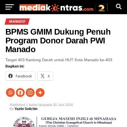
MANADO
BPMS GMIM Dukung Penuh
Program Donor Darah PWI
Manado
Target 403 Kantong Darah untuk HUT Kota Manado ke-403
Bagikan ini:
Facebook
X
Published
1 bulan lalu
pada
30 Juni 2026
By
Yaziin Solichin