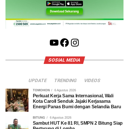
YouTube
Facebook
Instagram
SOSIAL MEDIA
UPDATE
TRENDING
VIDEOS
TOMOHON
6 Agustus 2026
Perkuat Kerja Sama Internasional, Wali
Kota Caroll Senduk Jajaki Kerjasama
Energi Panas Bumi dengan Selandia Baru
BITUNG
6 Agustus 2026
Sambut HUT Ke 81 RI, SMPN 2 Bitung Siap
Bertarung di Lomba