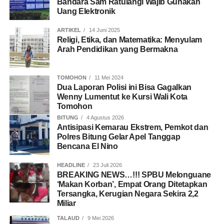
Bandara Sam Ratulangi Wajib Gunakan
Uang Elektronik
ARTIKEL
14 Juni 2025
Religi, Etika, dan Matematika: Menyulam
Arah Pendidikan yang Bermakna
TOMOHON
11 Mei 2024
Dua Laporan Polisi ini Bisa Gagalkan
Wenny Lumentut ke Kursi Wali Kota
Tomohon
BITUNG
4 Agustus 2026
Antisipasi Kemarau Ekstrem, Pemkot dan
Polres Bitung Gelar Apel Tanggap
Bencana El Nino
HEADLINE
23 Juli 2026
BREAKING NEWS…!!! SPBU Melonguane
‘Makan Korban’, Empat Orang Ditetapkan
Tersangka, Kerugian Negara Sekira 2,2
Miliar
TALAUD
9 Mei 2026