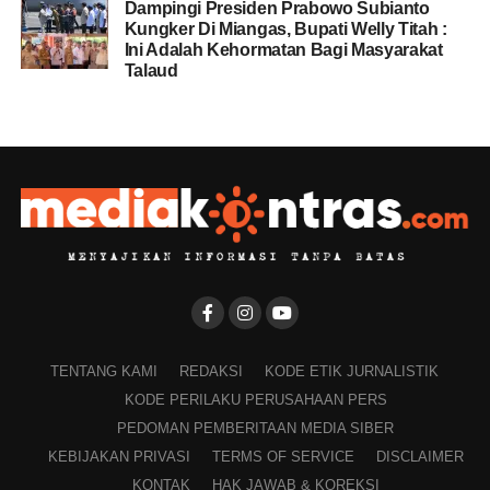
Dampingi Presiden Prabowo Subianto
Kungker Di Miangas, Bupati Welly Titah :
Ini Adalah Kehormatan Bagi Masyarakat
Talaud
TENTANG KAMI
REDAKSI
KODE ETIK JURNALISTIK
KODE PERILAKU PERUSAHAAN PERS
PEDOMAN PEMBERITAAN MEDIA SIBER
KEBIJAKAN PRIVASI
TERMS OF SERVICE
DISCLAIMER
KONTAK
HAK JAWAB & KOREKSI