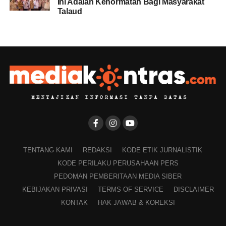
Ini Adalah Kehormatan Bagi Masyarakat
Talaud
TENTANG KAMI
REDAKSI
KODE ETIK JURNALISTIK
KODE PERILAKU PERUSAHAAN PERS
PEDOMAN PEMBERITAAN MEDIA SIBER
KEBIJAKAN PRIVASI
TERMS OF SERVICE
DISCLAIMER
KONTAK
HAK JAWAB & KOREKSI