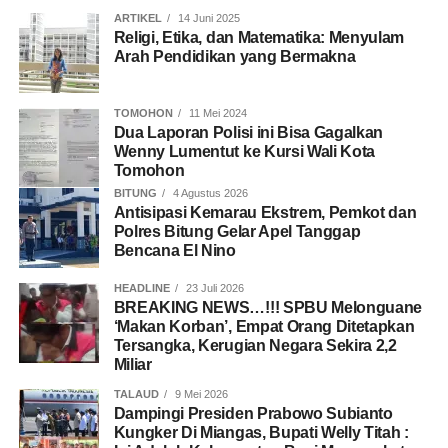
ARTIKEL
14 Juni 2025
Religi, Etika, dan Matematika: Menyulam
Arah Pendidikan yang Bermakna
TOMOHON
11 Mei 2024
Dua Laporan Polisi ini Bisa Gagalkan
Wenny Lumentut ke Kursi Wali Kota
Tomohon
BITUNG
4 Agustus 2026
Antisipasi Kemarau Ekstrem, Pemkot dan
Polres Bitung Gelar Apel Tanggap
Bencana El Nino
HEADLINE
23 Juli 2026
BREAKING NEWS…!!! SPBU Melonguane
‘Makan Korban’, Empat Orang Ditetapkan
Tersangka, Kerugian Negara Sekira 2,2
Miliar
TALAUD
9 Mei 2026
Dampingi Presiden Prabowo Subianto
Kungker Di Miangas, Bupati Welly Titah :