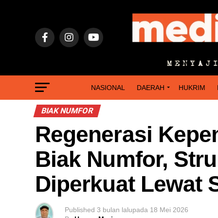
NASIONAL
DAERAH
HUKRIM
BIAK NUMFOR
Regenerasi Kepem
Biak Numfor, Stru
Diperkuat Lewat S
Published
3 bulan lalu
pada
18 Mei 2026