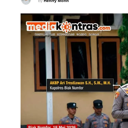
By
Henrry Morin