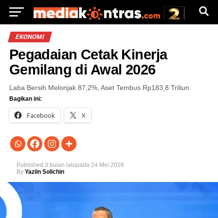
EKONOMI
Pegadaian Cetak Kinerja
Gemilang di Awal 2026
Laba Bersih Melonjak 87,2%, Aset Tembus Rp183,8 Triliun
Bagikan ini:
Facebook
X
Published
3 bulan lalu
pada
24 Mei 2026
By
Yaziin Solichin