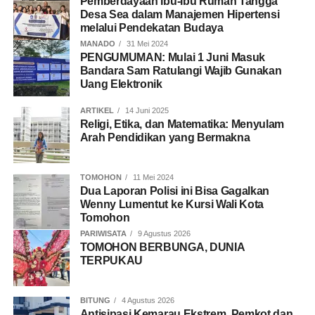
Pemberdayaan Ibu-Ibu Rumah Tangga
Desa Sea dalam Manajemen Hipertensi
melalui Pendekatan Budaya
MANADO
31 Mei 2024
PENGUMUMAN: Mulai 1 Juni Masuk
Bandara Sam Ratulangi Wajib Gunakan
Uang Elektronik
ARTIKEL
14 Juni 2025
Religi, Etika, dan Matematika: Menyulam
Arah Pendidikan yang Bermakna
TOMOHON
11 Mei 2024
Dua Laporan Polisi ini Bisa Gagalkan
Wenny Lumentut ke Kursi Wali Kota
Tomohon
PARIWISATA
9 Agustus 2026
TOMOHON BERBUNGA, DUNIA
TERPUKAU
BITUNG
4 Agustus 2026
Antisipasi Kemarau Ekstrem, Pemkot dan