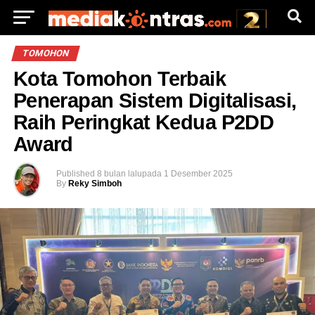
TOMOHON
Kota Tomohon Terbaik
Penerapan Sistem Digitalisasi,
Raih Peringkat Kedua P2DD
Award
Published
8 bulan lalu
pada
1 Desember 2025
By
Reky Simboh