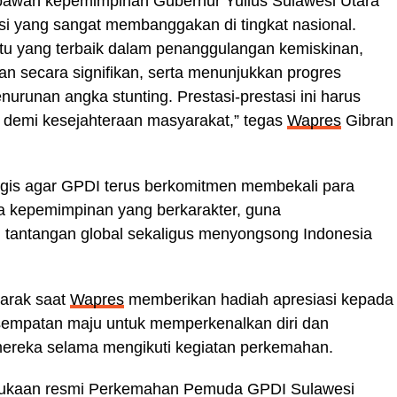
 bawah kepemimpinan Gubernur Yulius Sulawesi Utara
si yang sangat membanggakan di tingkat nasional.
satu yang terbaik dalam penanggulangan kemiskinan,
secara signifikan, serta menunjukkan progres
urunan angka stunting. Prestasi-prestasi ini harus
n demi kesejahteraan masyarakat,” tegas
Wapres
Gibran
egis agar GPDI terus berkomitmen membekali para
a kepemimpinan yang berkarakter, guna
antangan global sekaligus menyongsong Indonesia
arak saat
Wapres
memberikan hadiah apresiasi kepada
sempatan maju untuk memperkenalkan diri dan
mereka selama mengikuti kegiatan perkemahan.
bukaan resmi Perkemahan Pemuda GPDI Sulawesi