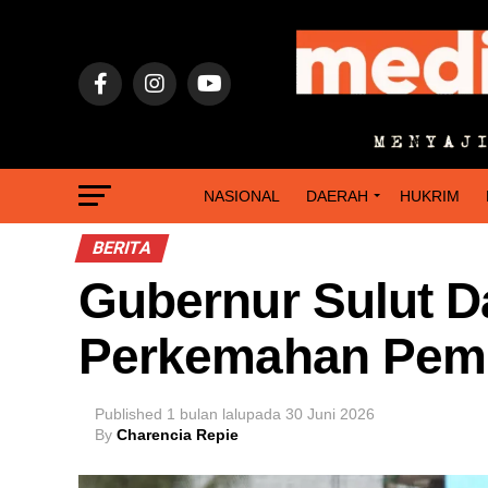
NASIONAL
DAERAH
HUKRIM
BERITA
Gubernur Sulut D
Perkemahan Pem
Published
1 bulan lalu
pada
30 Juni 2026
By
Charencia Repie