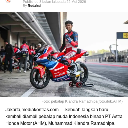
Published
3 bulan lalu
pada
22 Mei 2026
By
Redaksi
Foto: pebalap Kiandra Ramadhipa(foto.dok.AHM)
Jakarta,mediakontras.com – Sebuah langkah baru
kembali diambil pebalap muda Indonesia binaan PT Astra
Honda Motor (AHM), Muhammad Kiandra Ramadhipa.