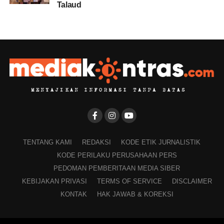
Talaud
TENTANG KAMI
REDAKSI
KODE ETIK JURNALISTIK
KODE PERILAKU PERUSAHAAN PERS
PEDOMAN PEMBERITAAN MEDIA SIBER
KEBIJAKAN PRIVASI
TERMS OF SERVICE
DISCLAIMER
KONTAK
HAK JAWAB & KOREKSI