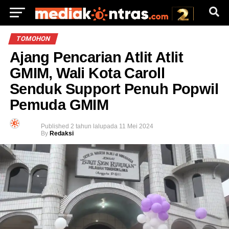
TOMOHON
Ajang Pencarian Atlit Atlit
GMIM, Wali Kota Caroll
Senduk Support Penuh Popwil
Pemuda GMIM
Published
2 tahun lalu
pada
11 Mei 2024
By
Redaksi