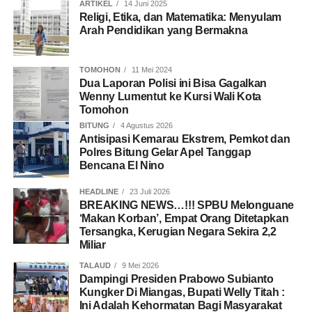
ARTIKEL
14 Juni 2025
Religi, Etika, dan Matematika: Menyulam
Arah Pendidikan yang Bermakna
TOMOHON
11 Mei 2024
Dua Laporan Polisi ini Bisa Gagalkan
Wenny Lumentut ke Kursi Wali Kota
Tomohon
BITUNG
4 Agustus 2026
Antisipasi Kemarau Ekstrem, Pemkot dan
Polres Bitung Gelar Apel Tanggap
Bencana El Nino
HEADLINE
23 Juli 2026
BREAKING NEWS…!!! SPBU Melonguane
‘Makan Korban’, Empat Orang Ditetapkan
Tersangka, Kerugian Negara Sekira 2,2
Miliar
TALAUD
9 Mei 2026
Dampingi Presiden Prabowo Subianto
Kungker Di Miangas, Bupati Welly Titah :
Ini Adalah Kehormatan Bagi Masyarakat