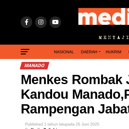
NASIONAL
DAERAH
HUKRIM
MANADO
Menkes Rombak J
Kandou Manado,Pr
Rampengan Jabat
Published
1 tahun lalu
pada
25 Juni 2025