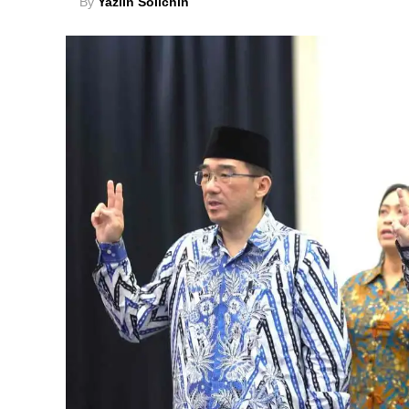
By
Yaziin Solichin