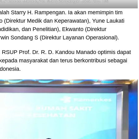
SUP Kandou Manado,Prof Starry Rampengan Jabat Dirut 169
dalah Starry H. Rampengan. Ia akan memimpin tim
to (Direktur Medik dan Keperawatan), Yune Laukati
idikan, dan Penelitian), Ekwanto (Direktur
win Sondang S (Direktur Layanan Operasional).
i, RSUP Prof. Dr. R. D. Kandou Manado optimis dapat
epada masyarakat dan terus berkontribusi sebagai
ndonesia.