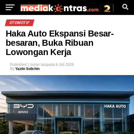
OTOMOTIF
Haka Auto Ekspansi Besar-
besaran, Buka Ribuan
Lowongan Kerja
Published
1 bulan lalu
pada
6 Juli 2026
By
Yaziin Solichin