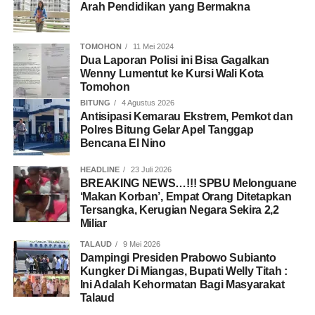
Arah Pendidikan yang Bermakna
TOMOHON
11 Mei 2024
Dua Laporan Polisi ini Bisa Gagalkan
Wenny Lumentut ke Kursi Wali Kota
Tomohon
BITUNG
4 Agustus 2026
Antisipasi Kemarau Ekstrem, Pemkot dan
Polres Bitung Gelar Apel Tanggap
Bencana El Nino
HEADLINE
23 Juli 2026
BREAKING NEWS…!!! SPBU Melonguane
‘Makan Korban’, Empat Orang Ditetapkan
Tersangka, Kerugian Negara Sekira 2,2
Miliar
TALAUD
9 Mei 2026
Dampingi Presiden Prabowo Subianto
Kungker Di Miangas, Bupati Welly Titah :
Ini Adalah Kehormatan Bagi Masyarakat
Talaud