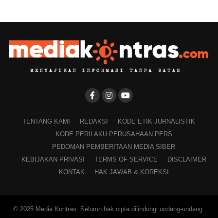
TENTANG KAMI
REDAKSI
KODE ETIK JURNALISTIK
KODE PERILAKU PERUSAHAAN PERS
PEDOMAN PEMBERITAAN MEDIA SIBER
KEBIJAKAN PRIVASI
TERMS OF SERVICE
DISCLAIMER
KONTAK
HAK JAWAB & KOREKSI
© 2025 Media Kontras. Seluruh hak cipta dilindungi undang-undang.