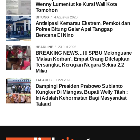
Wenny Lumentut ke Kursi Wali Kota
Tomohon
BITUNG
4 Agustus 2026
Antisipasi Kemarau Ekstrem, Pemkot dan
Polres Bitung Gelar Apel Tanggap
Bencana El Nino
HEADLINE
23 Juli 2026
BREAKING NEWS…!!! SPBU Melonguane
‘Makan Korban’, Empat Orang Ditetapkan
Tersangka, Kerugian Negara Sekira 2,2
Miliar
TALAUD
9 Mei 2026
Dampingi Presiden Prabowo Subianto
Kungker Di Miangas, Bupati Welly Titah :
Ini Adalah Kehormatan Bagi Masyarakat
Talaud