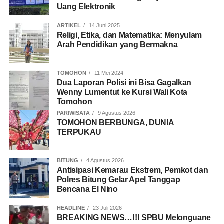
Uang Elektronik
ARTIKEL
14 Juni 2025
Religi, Etika, dan Matematika: Menyulam
Arah Pendidikan yang Bermakna
TOMOHON
11 Mei 2024
Dua Laporan Polisi ini Bisa Gagalkan
Wenny Lumentut ke Kursi Wali Kota
Tomohon
PARIWISATA
9 Agustus 2026
TOMOHON BERBUNGA, DUNIA
TERPUKAU
BITUNG
4 Agustus 2026
Antisipasi Kemarau Ekstrem, Pemkot dan
Polres Bitung Gelar Apel Tanggap
Bencana El Nino
HEADLINE
23 Juli 2026
BREAKING NEWS…!!! SPBU Melonguane