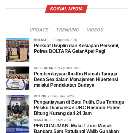
SOSIAL MEDIA
UPDATE
TRENDING
VIDEOS
BOLMUT
10 Agustus 2026
Perkuat Disiplin dan Kesiapan Personil,
Polres BOLTARA Gelar Apel Pagi
KESEHATAN
9 Agustus 2026
Pemberdayaan Ibu-Ibu Rumah Tangga
Desa Sea dalam Manajemen Hipertensi
melalui Pendekatan Budaya
BITUNG
9 Agustus 2026
Penganiayaan di Batu Putih, Dua Terduga
Pelaku Diamankan URC Resmob Polres
Bitung Kurang dari 24 Jam
MANADO
31 Mei 2024
PENGUMUMAN: Mulai 1 Juni Masuk
Bandara Sam Ratulangi Wajib Gunakan