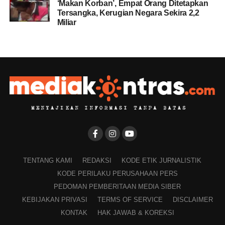
‘Makan Korban’, Empat Orang Ditetapkan
Tersangka, Kerugian Negara Sekira 2,2
Miliar
TENTANG KAMI
REDAKSI
KODE ETIK JURNALISTIK
KODE PERILAKU PERUSAHAAN PERS
PEDOMAN PEMBERITAAN MEDIA SIBER
KEBIJAKAN PRIVASI
TERMS OF SERVICE
DISCLAIMER
KONTAK
HAK JAWAB & KOREKSI