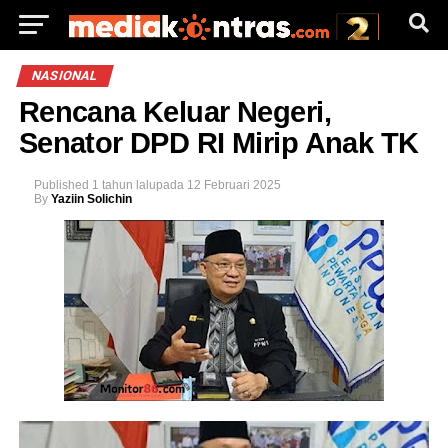
NASIONAL
Rencana Keluar Negeri,
Senator DPD RI Mirip Anak TK
Published
1 tahun lalu
pada
12 Februari 2025
By
Yaziin Solichin