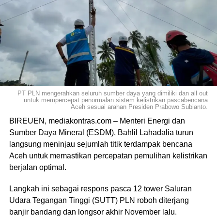
PT PLN mengerahkan seluruh sumber daya yang dimiliki dan all out
untuk mempercepat penormalan sistem kelistrikan pascabencana
Aceh sesuai arahan Presiden Prabowo Subianto.
BIREUEN, mediakontras.com – Menteri Energi dan
Sumber Daya Mineral (ESDM), Bahlil Lahadalia turun
langsung meninjau sejumlah titik terdampak bencana
Aceh untuk memastikan percepatan pemulihan kelistrikan
berjalan optimal.
Langkah ini sebagai respons pasca 12 tower Saluran
Udara Tegangan Tinggi (SUTT) PLN roboh diterjang
banjir bandang dan longsor akhir November lalu.