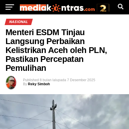
NASIONAL
Menteri ESDM Tinjau
Langsung Perbaikan
Kelistrikan Aceh oleh PLN,
Pastikan Percepatan
Pemulihan
Published
8 bulan lalu
pada
7 Desember 2025
By
Reky Simboh