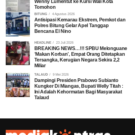
Wenny Lumentut ke Kursi Wali Kota
Tomohon
BITUNG
4 Agustus 2026
Antisipasi Kemarau Ekstrem, Pemkot dan
Polres Bitung Gelar Apel Tanggap
Bencana El Nino
HEADLINE
23 Juli 2026
BREAKING NEWS…!!! SPBU Melonguane
‘Makan Korban’, Empat Orang Ditetapkan
Tersangka, Kerugian Negara Sekira 2,2
Miliar
TALAUD
9 Mei 2026
Dampingi Presiden Prabowo Subianto
Kungker Di Miangas, Bupati Welly Titah :
Ini Adalah Kehormatan Bagi Masyarakat
Talaud