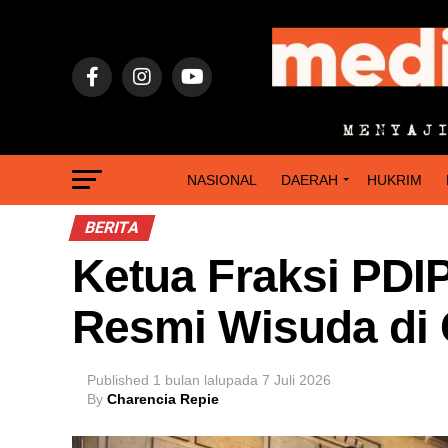
NASIONAL
DAERAH
HUKRIM
BERITA
Ketua Fraksi PD
Resmi Wisuda di 
Published
1 bulan lalu
pada
7 Juli 2026
By
Charencia Repie