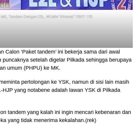
i MK, Tandem Dengan E2L, WLMM 'Khianati' YSK? 170
n Calon ‘Paket tandem’ ini bekerja sama dari awal
 puncaknya setelah digelar Pilkada sehingga berupaya
lihan umum (PHPU) ke MK.
minta pertolongan ke YSK, namun di sisi lain masih
L-HJP yang notabene adalah lawan YSK di Pilkada
lon tandem yang kalah ini ingin mencari kebenaran dan
eka yang tidak menerima kekalahan.(rek)