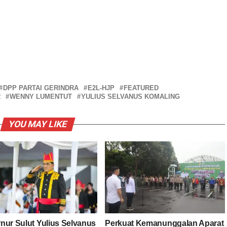
DPP PARTAI GERINDRA
E2L-HJP
FEATURED
R
WENNY LUMENTUT
YULIUS SELVANUS KOMALING
YOU MAY LIKE
nur Sulut Yulius Selvanus
Perkuat Kemanunggalan Aparat