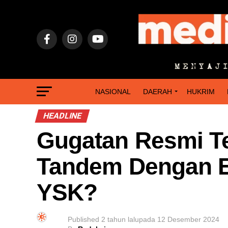
NASIONAL
DAERAH
HUKRIM
HEADLINE
Gugatan Resmi Te
Tandem Dengan E
YSK?
Published
2 tahun lalu
pada
12 Desember 2024