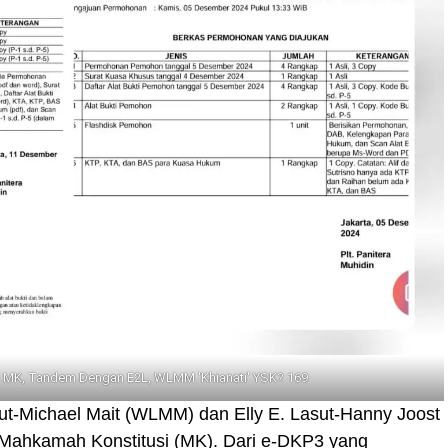
i MK, Tandem Dengan E2L, WLMM 'Khianati' YSK? 169
-Michael Mait (WLMM) dan Elly E. Lasut-Hanny Joost
i Mahkamah Konstitusi (MK). Dari e-DKP3 yang