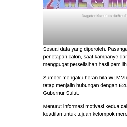
Gugatan Resmi Terdaftar d
Sesuai data yang diperoleh, Pasanga
penetapan calon, saat kampanye dan
menggugat perselisihan hasil pemi
Sumber mengaku heran bila WLMM me
tetap menjalin hubungan dengan E2
Gubernur Sulut.
Menurut informasi motivasi kedua ca
keadilan untuk tujuan kelompok mer