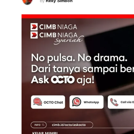
By
Reky Simboh