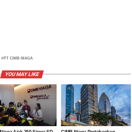
PT CIMB NIAGA
YOU MAY LIKE
Niaga Ajak 250 Siswa SD
CIMB Niaga Pertahankan