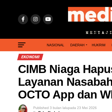
NASIONAL
DAERAH
HUKRIM
EKONOMI
CIMB Niaga Hapus
Layanan Nasabah
OCTO App dan W
Published
3 bulan lalu
pada
23 Mei 2026