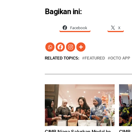
Bagikan ini:
Facebook
X
RELATED TOPICS:
FEATURED
OCTO APP
CIMB Niaga Salurkan Modal ke
CIMB 