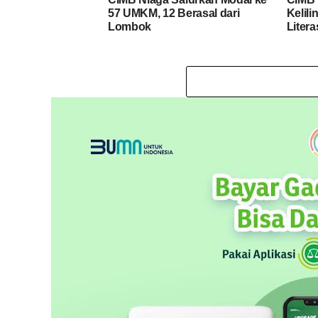
57 UMKM, 12 Berasal dari
Kelil
Lombok
Liter