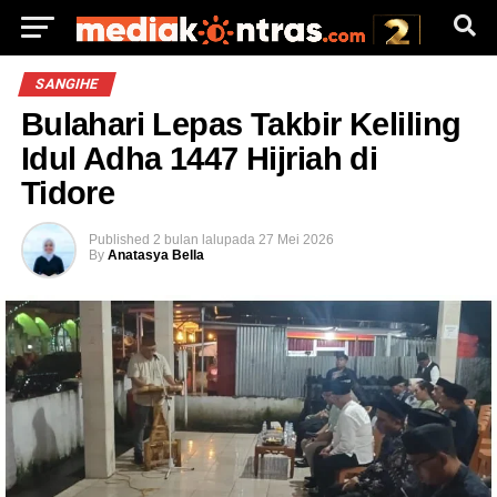
SANGIHE
Bulahari Lepas Takbir Keliling
Idul Adha 1447 Hijriah di
Tidore
Published
2 bulan lalu
pada
27 Mei 2026
By
Anatasya Bella