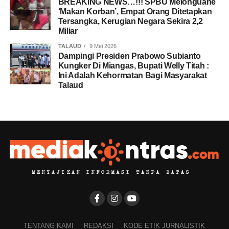
BREAKING NEWS…!!! SPBU Melonguane
‘Makan Korban’, Empat Orang Ditetapkan
Tersangka, Kerugian Negara Sekira 2,2
Miliar
TALAUD
9 Mei 2026
Dampingi Presiden Prabowo Subianto
Kungker Di Miangas, Bupati Welly Titah :
Ini Adalah Kehormatan Bagi Masyarakat
Talaud
TENTANG KAMI
REDAKSI
KODE ETIK JURNALISTIK