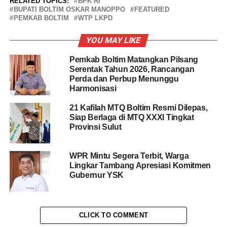
RELATED TOPICS:
BPK RI
BUPATI BOLTIM OSKAR MANOPPO
FEATURED
PEMKAB BOLTIM
WTP LKPD
YOU MAY LIKE
Pemkab Boltim Matangkan Pilsang
Serentak Tahun 2026, Rancangan
Perda dan Perbup Menunggu
Harmonisasi
21 Kafilah MTQ Boltim Resmi Dilepas,
Siap Berlaga di MTQ XXXI Tingkat
Provinsi Sulut
WPR Mintu Segera Terbit, Warga
Lingkar Tambang Apresiasi Komitmen
Gubernur YSK
CLICK TO COMMENT