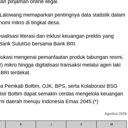
an pinjaman online ilegal.
a Lalowang memaparkan pentingnya data statistik dalam
mi mikro di tingkat desa.
alisasi literasi dan inklusi keuangan prektis yang
u Bank SulutGo bersama Bank BRI.
dukasi mengenai pemanfaatan produk tabungan resmi,
mikro hingga digitalisasi transaksi melalui agen laki
BRI terdekat.
ra Pemkab Boltim, OJK, BPS, serta Kolaborasi BSG
isir Boltim dapat semakin cerdas mengelola keuangan
i daerah menuju Indonesia Emas 2045.(*)
Agustus 2026
K
J
S
M