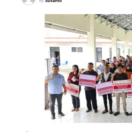
By
Susanto