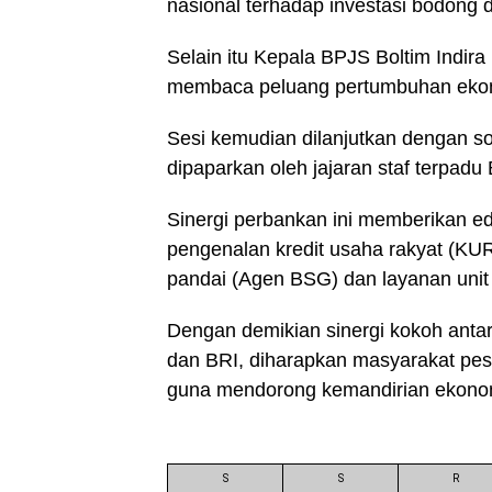
nasional terhadap investasi bodong d
Selain itu Kepala BPJS Boltim Indir
membaca peluang pertumbuhan ekono
Sesi kemudian dilanjutkan dengan sosi
dipaparkan oleh jajaran staf terpad
Sinergi perbankan ini memberikan e
pengenalan kredit usaha rakyat (KUR) 
pandai (Agen BSG) dan layanan unit 
Dengan demikian sinergi kokoh anta
dan BRI, diharapkan masyarakat pes
guna mendorong kemandirian ekonom
S
S
R