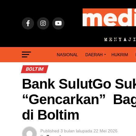
NASIONAL
DAERAH
HUKRIM
BOLTIM
Bank SulutGo Su
“Gencarkan” Bagi
di Boltim
Published
3 bulan lalu
pada
22 Mei 2026