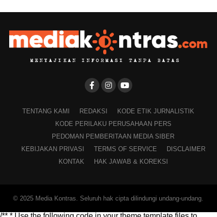
TENTANG KAMI
REDAKSI
KODE ETIK JURNALISTIK
KODE PERILAKU PERUSAHAAN PERS
PEDOMAN PEMBERITAAN MEDIA SIBER
KEBIJAKAN PRIVASI
TERMS OF SERVICE
DISCLAIMER
KONTAK
HAK JAWAB & KOREKSI
© 2025 Media Kontras. Seluruh hak cipta dilindungi undang-undang.
/** * Use the following code in your theme template files to