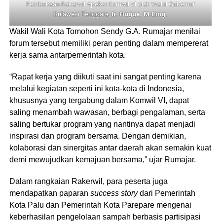
Pembukaan Rakerwil Apeksi Komwil VI oleh Wakil Gubernur
Sulawesi Tenggara,
Ir. Hugua, M.Ling.
Wakil Wali Kota Tomohon Sendy G.A. Rumajar menilai
forum tersebut memiliki peran penting dalam mempererat
kerja sama antarpemerintah kota.
“Rapat kerja yang diikuti saat ini sangat penting karena
melalui kegiatan seperti ini kota-kota di Indonesia,
khususnya yang tergabung dalam Komwil VI, dapat
saling menambah wawasan, berbagi pengalaman, serta
saling bertukar program yang nantinya dapat menjadi
inspirasi dan program bersama. Dengan demikian,
kolaborasi dan sinergitas antar daerah akan semakin kuat
demi mewujudkan kemajuan bersama,” ujar Rumajar.
Dalam rangkaian Rakerwil, para peserta juga
mendapatkan paparan
success story
dari Pemerintah
Kota Palu dan Pemerintah Kota Parepare mengenai
keberhasilan pengelolaan sampah berbasis partisipasi