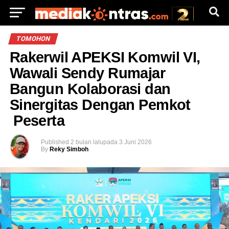
TOMOHON
Rakerwil APEKSI Komwil VI,
Wawali Sendy Rumajar
Bangun Kolaborasi dan
Sinergitas Dengan Pemkot
Peserta
Published
2 bulan lalu
pada
3 Juni 2026
By
Reky Simboh