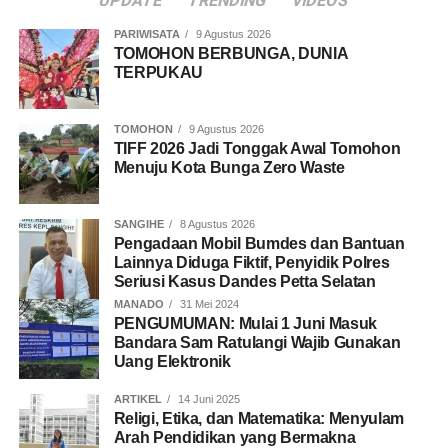
UPDATE
TRENDING
VIDEOS
PARIWISATA
9 Agustus 2026
TOMOHON BERBUNGA, DUNIA
TERPUKAU
TOMOHON
9 Agustus 2026
TIFF 2026 Jadi Tonggak Awal Tomohon
Menuju Kota Bunga Zero Waste
SANGIHE
8 Agustus 2026
Pengadaan Mobil Bumdes dan Bantuan
Lainnya Diduga Fiktif, Penyidik Polres
Seriusi Kasus Dandes Petta Selatan
MANADO
31 Mei 2024
PENGUMUMAN: Mulai 1 Juni Masuk
Bandara Sam Ratulangi Wajib Gunakan
Uang Elektronik
ARTIKEL
14 Juni 2025
Religi, Etika, dan Matematika: Menyulam
Arah Pendidikan yang Bermakna