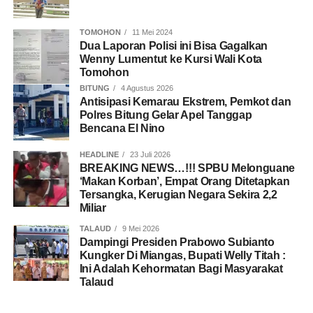
TOMOHON
11 Mei 2024
Dua Laporan Polisi ini Bisa Gagalkan
Wenny Lumentut ke Kursi Wali Kota
Tomohon
BITUNG
4 Agustus 2026
Antisipasi Kemarau Ekstrem, Pemkot dan
Polres Bitung Gelar Apel Tanggap
Bencana El Nino
HEADLINE
23 Juli 2026
BREAKING NEWS…!!! SPBU Melonguane
‘Makan Korban’, Empat Orang Ditetapkan
Tersangka, Kerugian Negara Sekira 2,2
Miliar
TALAUD
9 Mei 2026
Dampingi Presiden Prabowo Subianto
Kungker Di Miangas, Bupati Welly Titah :
Ini Adalah Kehormatan Bagi Masyarakat
Talaud