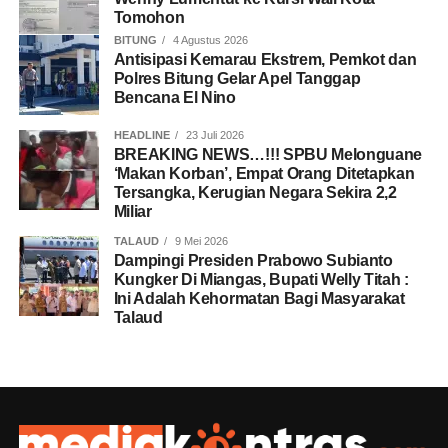
Tomohon
BITUNG
4 Agustus 2026
Antisipasi Kemarau Ekstrem, Pemkot dan
Polres Bitung Gelar Apel Tanggap
Bencana El Nino
HEADLINE
23 Juli 2026
BREAKING NEWS…!!! SPBU Melonguane
‘Makan Korban’, Empat Orang Ditetapkan
Tersangka, Kerugian Negara Sekira 2,2
Miliar
TALAUD
9 Mei 2026
Dampingi Presiden Prabowo Subianto
Kungker Di Miangas, Bupati Welly Titah :
Ini Adalah Kehormatan Bagi Masyarakat
Talaud