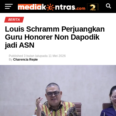
BERITA
Louis Schramm Perjuangkan
Guru Honorer Non Dapodik
jadi ASN
Published
3 bulan lalu
pada
11 Mei 2026
By
Charencia Repie