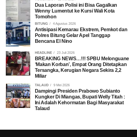
Dua Laporan Polisi ini Bisa Gagalkan
Wenny Lumentut ke Kursi Wali Kota
Tomohon
BITUNG
4 Agustus 2026
Antisipasi Kemarau Ekstrem, Pemkot dan
Polres Bitung Gelar Apel Tanggap
Bencana El Nino
HEADLINE
23 Juli 2026
BREAKING NEWS…!!! SPBU Melonguane
‘Makan Korban’, Empat Orang Ditetapkan
Tersangka, Kerugian Negara Sekira 2,2
Miliar
TALAUD
9 Mei 2026
Dampingi Presiden Prabowo Subianto
Kungker Di Miangas, Bupati Welly Titah :
Ini Adalah Kehormatan Bagi Masyarakat
Talaud