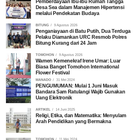
Pemberdayaan Ibu-Ibu Rumah Tangga
Desa Sea dalam Manajemen Hipertensi
melalui Pendekatan Budaya
BITUNG
9 Agustus 2026
Penganiayaan di Batu Putih, Dua Terduga
Pelaku Diamankan URC Resmob Polres
Bitung Kurang dari 24 Jam
TOMOHON
9 Agustus 2026
Wamen Kemenekraf Irene Umar: Luar
Biasa Banget Tomohon International
Flower Festival
MANADO
31 Mei 2024
PENGUMUMAN: Mulai 1 Juni Masuk
Bandara Sam Ratulangi Wajib Gunakan
Uang Elektronik
ARTIKEL
14 Juni 2025
Religi, Etika, dan Matematika: Menyulam
Arah Pendidikan yang Bermakna
TOMOHON
11 Mei 2024