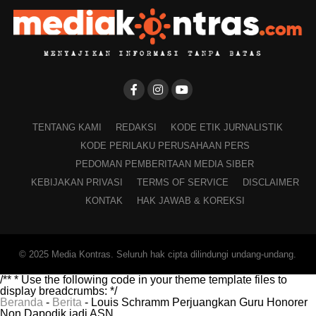
TENTANG KAMI
REDAKSI
KODE ETIK JURNALISTIK
KODE PERILAKU PERUSAHAAN PERS
PEDOMAN PEMBERITAAN MEDIA SIBER
KEBIJAKAN PRIVASI
TERMS OF SERVICE
DISCLAIMER
KONTAK
HAK JAWAB & KOREKSI
© 2025 Media Kontras. Seluruh hak cipta dilindungi undang-undang.
/** * Use the following code in your theme template files to
display breadcrumbs: */
Beranda
-
Berita
-
Louis Schramm Perjuangkan Guru Honorer
Non Dapodik jadi ASN