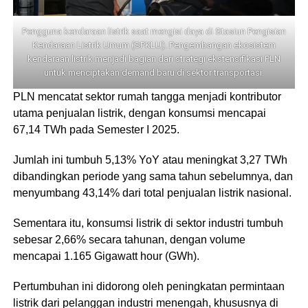
Pengguna kendaraan listrik saat mengisi daya di Stasiun Pengisian
Kendaraan Listrik Umum (SPKLU). Pengembangan ekosistem
kendaraan listrik menjadi bagian dari strategi ekstensifikasi PLN
untuk menciptakan demand baru di sektor transportasi.
PLN mencatat sektor rumah tangga menjadi kontributor
utama penjualan listrik, dengan konsumsi mencapai
67,14 TWh pada Semester I 2025.
Jumlah ini tumbuh 5,13% YoY atau meningkat 3,27 TWh
dibandingkan periode yang sama tahun sebelumnya, dan
menyumbang 43,14% dari total penjualan listrik nasional.
Sementara itu, konsumsi listrik di sektor industri tumbuh
sebesar 2,66% secara tahunan, dengan volume
mencapai 1.165 Gigawatt hour (GWh).
Pertumbuhan ini didorong oleh peningkatan permintaan
listrik dari pelanggan industri menengah, khususnya di