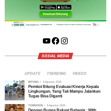
YouTube
Facebook
Instagram
SOSIAL MEDIA
UPDATE
TRENDING
VIDEOS
BITUNG
8 Agustus 2026
Pemkot Bitung Evaluasi Kinerja Kepala
Lingkungan, Yang Tak Mampu Jalankan
Tugas Bisa Diganti
TOMOHON
8 Agustus 2026
Dengan Bunga Rakyat Bahagia : With