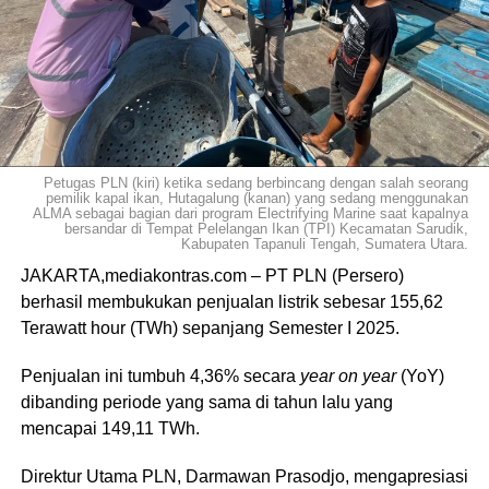
Petugas PLN (kiri) ketika sedang berbincang dengan salah seorang
pemilik kapal ikan, Hutagalung (kanan) yang sedang menggunakan
ALMA sebagai bagian dari program Electrifying Marine saat kapalnya
bersandar di Tempat Pelelangan Ikan (TPI) Kecamatan Sarudik,
Kabupaten Tapanuli Tengah, Sumatera Utara.
JAKARTA,mediakontras.com – PT PLN (Persero)
berhasil membukukan penjualan listrik sebesar 155,62
Terawatt hour (TWh) sepanjang Semester I 2025.
Penjualan ini tumbuh 4,36% secara
year on year
(YoY)
dibanding periode yang sama di tahun lalu yang
mencapai 149,11 TWh.
Direktur Utama PLN, Darmawan Prasodjo, mengapresiasi