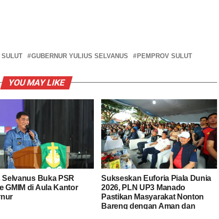
 SULUT
GUBERNUR YULIUS SELVANUS
PEMPROV SULUT
YOU MAY LIKE
s Selvanus Buka PSR
Sukseskan Euforia Piala Dunia
e GMIM di Aula Kantor
2026, PLN UP3 Manado
nur
Pastikan Masyarakat Nonton
Bareng dengan Aman dan
Nyaman