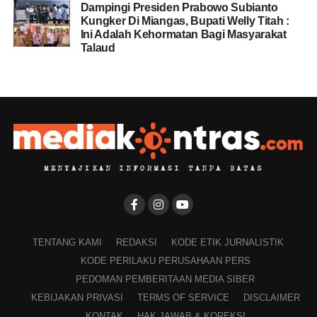
Dampingi Presiden Prabowo Subianto
Kungker Di Miangas, Bupati Welly Titah :
Ini Adalah Kehormatan Bagi Masyarakat
Talaud
TENTANG KAMI
REDAKSI
KODE ETIK JURNALISTIK
KODE PERILAKU PERUSAHAAN PERS
PEDOMAN PEMBERITAAN MEDIA SIBER
KEBIJAKAN PRIVASI
TERMS OF SERVICE
DISCLAIMER
KONTAK
HAK JAWAB & KOREKSI