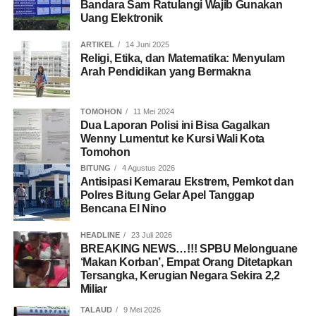
Bandara Sam Ratulangi Wajib Gunakan
Uang Elektronik
ARTIKEL
14 Juni 2025
Religi, Etika, dan Matematika: Menyulam
Arah Pendidikan yang Bermakna
TOMOHON
11 Mei 2024
Dua Laporan Polisi ini Bisa Gagalkan
Wenny Lumentut ke Kursi Wali Kota
Tomohon
BITUNG
4 Agustus 2026
Antisipasi Kemarau Ekstrem, Pemkot dan
Polres Bitung Gelar Apel Tanggap
Bencana El Nino
HEADLINE
23 Juli 2026
BREAKING NEWS…!!! SPBU Melonguane
‘Makan Korban’, Empat Orang Ditetapkan
Tersangka, Kerugian Negara Sekira 2,2
Miliar
TALAUD
9 Mei 2026