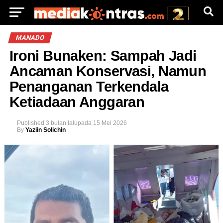
MANADO
Ironi Bunaken: Sampah Jadi
Ancaman Konservasi, Namun
Penanganan Terkendala
Ketiadaan Anggaran
Published
3 bulan lalu
pada
15 Mei 2026
By
Yaziin Solichin