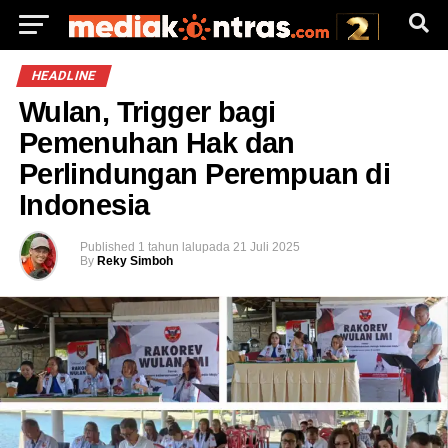
HEADLINE
Wulan, Trigger bagi
Pemenuhan Hak dan
Perlindungan Perempuan di
Indonesia
Published
1 tahun lalu
pada
21 Juli 2025
By
Reky Simboh