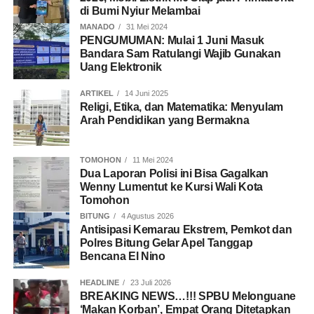
di Bumi Nyiur Melambai
MANADO
31 Mei 2024
PENGUMUMAN: Mulai 1 Juni Masuk
Bandara Sam Ratulangi Wajib Gunakan
Uang Elektronik
ARTIKEL
14 Juni 2025
Religi, Etika, dan Matematika: Menyulam
Arah Pendidikan yang Bermakna
TOMOHON
11 Mei 2024
Dua Laporan Polisi ini Bisa Gagalkan
Wenny Lumentut ke Kursi Wali Kota
Tomohon
BITUNG
4 Agustus 2026
Antisipasi Kemarau Ekstrem, Pemkot dan
Polres Bitung Gelar Apel Tanggap
Bencana El Nino
HEADLINE
23 Juli 2026
BREAKING NEWS…!!! SPBU Melonguane
‘Makan Korban’, Empat Orang Ditetapkan