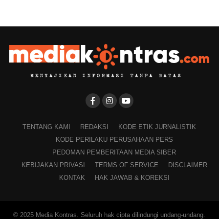
TENTANG KAMI
REDAKSI
KODE ETIK JURNALISTIK
KODE PERILAKU PERUSAHAAN PERS
PEDOMAN PEMBERITAAN MEDIA SIBER
KEBIJAKAN PRIVASI
TERMS OF SERVICE
DISCLAIMER
KONTAK
HAK JAWAB & KOREKSI
© 2025 Media Kontras. Seluruh hak cipta dilindungi undang-undang.