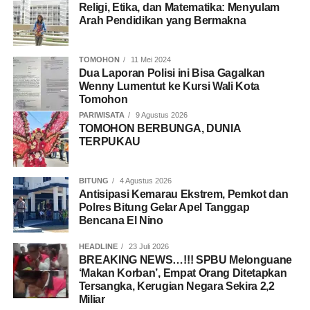
Religi, Etika, dan Matematika: Menyulam
Arah Pendidikan yang Bermakna
TOMOHON
11 Mei 2024
Dua Laporan Polisi ini Bisa Gagalkan
Wenny Lumentut ke Kursi Wali Kota
Tomohon
PARIWISATA
9 Agustus 2026
TOMOHON BERBUNGA, DUNIA
TERPUKAU
BITUNG
4 Agustus 2026
Antisipasi Kemarau Ekstrem, Pemkot dan
Polres Bitung Gelar Apel Tanggap
Bencana El Nino
HEADLINE
23 Juli 2026
BREAKING NEWS…!!! SPBU Melonguane
‘Makan Korban’, Empat Orang Ditetapkan
Tersangka, Kerugian Negara Sekira 2,2
Miliar