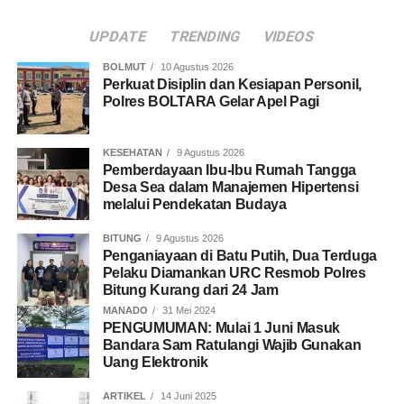
UPDATE
TRENDING
VIDEOS
BOLMUT
10 Agustus 2026
Perkuat Disiplin dan Kesiapan Personil,
Polres BOLTARA Gelar Apel Pagi
KESEHATAN
9 Agustus 2026
Pemberdayaan Ibu-Ibu Rumah Tangga
Desa Sea dalam Manajemen Hipertensi
melalui Pendekatan Budaya
BITUNG
9 Agustus 2026
Penganiayaan di Batu Putih, Dua Terduga
Pelaku Diamankan URC Resmob Polres
Bitung Kurang dari 24 Jam
MANADO
31 Mei 2024
PENGUMUMAN: Mulai 1 Juni Masuk
Bandara Sam Ratulangi Wajib Gunakan
Uang Elektronik
ARTIKEL
14 Juni 2025