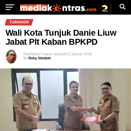
TOMOHON
Wali Kota Tunjuk Danie Liuw
Jabat Plt Kaban BPKPD
Published
7 bulan lalu
pada
5 Januari 2026
By
Reky Simboh