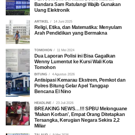
Bandara Sam Ratulangi Wajib Gunakan
Uang Elektronik
ARTIKEL
14 Juni 2025
Religi, Etika, dan Matematika: Menyulam
Arah Pendidikan yang Bermakna
TOMOHON
11 Mei 2024
Dua Laporan Polisi ini Bisa Gagalkan
Wenny Lumentut ke Kursi Wali Kota
Tomohon
BITUNG
4 Agustus 2026
Antisipasi Kemarau Ekstrem, Pemkot dan
Polres Bitung Gelar Apel Tanggap
Bencana El Nino
HEADLINE
23 Juli 2026
BREAKING NEWS…!!! SPBU Melonguane
‘Makan Korban’, Empat Orang Ditetapkan
Tersangka, Kerugian Negara Sekira 2,2
Miliar
TALAUD
9 Mei 2026