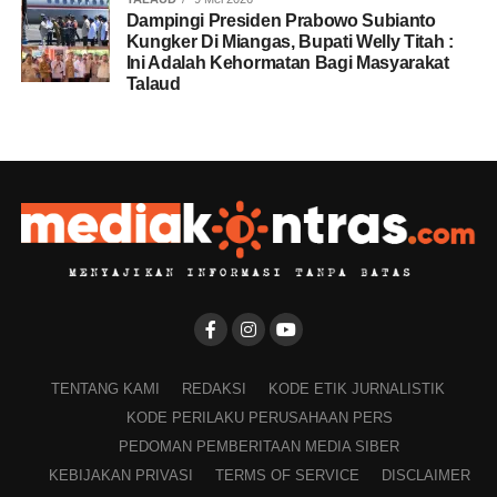
Dampingi Presiden Prabowo Subianto
Kungker Di Miangas, Bupati Welly Titah :
Ini Adalah Kehormatan Bagi Masyarakat
Talaud
TENTANG KAMI
REDAKSI
KODE ETIK JURNALISTIK
KODE PERILAKU PERUSAHAAN PERS
PEDOMAN PEMBERITAAN MEDIA SIBER
KEBIJAKAN PRIVASI
TERMS OF SERVICE
DISCLAIMER