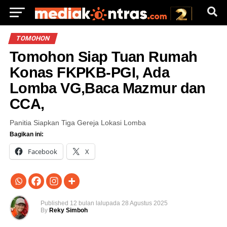
TOMOHON
Tomohon Siap Tuan Rumah
Konas FKPKB-PGI, Ada
Lomba VG,Baca Mazmur dan
CCA,
Panitia Siapkan Tiga Gereja Lokasi Lomba
Bagikan ini:
Facebook
X
Published
12 bulan lalu
pada
28 Agustus 2025
By
Reky Simboh