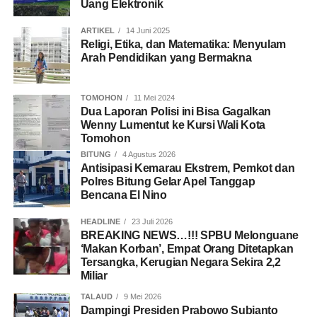
Uang Elektronik
ARTIKEL
14 Juni 2025
Religi, Etika, dan Matematika: Menyulam
Arah Pendidikan yang Bermakna
TOMOHON
11 Mei 2024
Dua Laporan Polisi ini Bisa Gagalkan
Wenny Lumentut ke Kursi Wali Kota
Tomohon
BITUNG
4 Agustus 2026
Antisipasi Kemarau Ekstrem, Pemkot dan
Polres Bitung Gelar Apel Tanggap
Bencana El Nino
HEADLINE
23 Juli 2026
BREAKING NEWS…!!! SPBU Melonguane
‘Makan Korban’, Empat Orang Ditetapkan
Tersangka, Kerugian Negara Sekira 2,2
Miliar
TALAUD
9 Mei 2026
Dampingi Presiden Prabowo Subianto