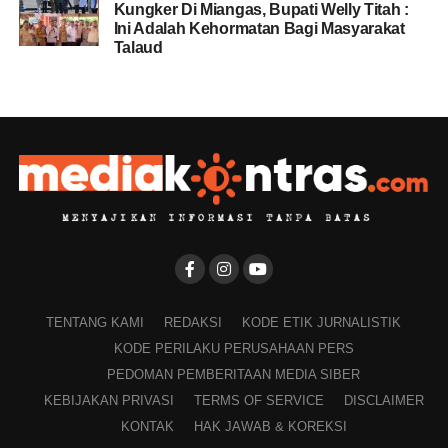
Kungker Di Miangas, Bupati Welly Titah :
Ini Adalah Kehormatan Bagi Masyarakat
Talaud
TENTANG KAMI
REDAKSI
KODE ETIK JURNALISTIK
KODE PERILAKU PERUSAHAAN PERS
PEDOMAN PEMBERITAAN MEDIA SIBER
KEBIJAKAN PRIVASI
TERMS OF SERVICE
DISCLAIMER
KONTAK
HAK JAWAB & KOREKSI