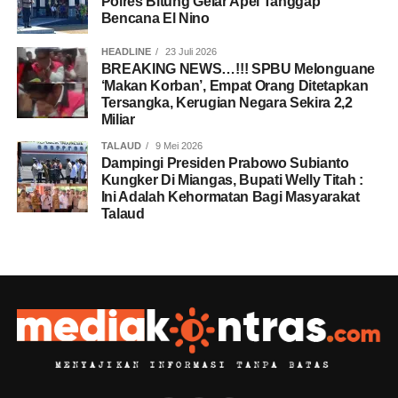
Polres Bitung Gelar Apel Tanggap
Bencana El Nino
HEADLINE
23 Juli 2026
BREAKING NEWS…!!! SPBU Melonguane
‘Makan Korban’, Empat Orang Ditetapkan
Tersangka, Kerugian Negara Sekira 2,2
Miliar
TALAUD
9 Mei 2026
Dampingi Presiden Prabowo Subianto
Kungker Di Miangas, Bupati Welly Titah :
Ini Adalah Kehormatan Bagi Masyarakat
Talaud