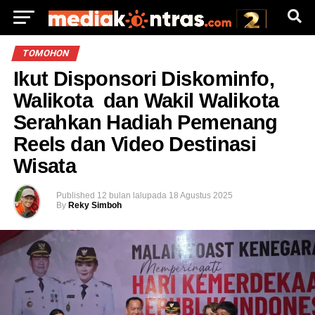
TOMOHON
Ikut Disponsori Diskominfo,
Walikota dan Wakil Walikota
Serahkan Hadiah Pemenang
Reels dan Video Destinasi
Wisata
Published
12 bulan lalu
pada
18 Agustus 2025
By
Reky Simboh