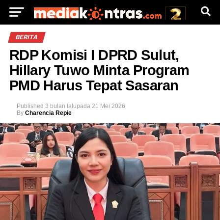
BERITA
RDP Komisi I DPRD Sulut,
Hillary Tuwo Minta Program
PMD Harus Tepat Sasaran
Published
3 bulan lalu
pada
21 Mei 2026
By
Charencia Repie