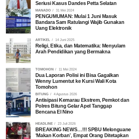
Seriusi Kasus Dandes Petta Selatan
MANADO
31 Mei 2024
PENGUMUMAN: Mulai 1 Juni Masuk
Bandara Sam Ratulangi Wajib Gunakan
Uang Elektronik
ARTIKEL
14 Juni 2025
Religi, Etika, dan Matematika: Menyulam
Arah Pendidikan yang Bermakna
TOMOHON
11 Mei 2024
Dua Laporan Polisi ini Bisa Gagalkan
Wenny Lumentut ke Kursi Wali Kota
Tomohon
BITUNG
4 Agustus 2026
Antisipasi Kemarau Ekstrem, Pemkot dan
Polres Bitung Gelar Apel Tanggap
Bencana El Nino
HEADLINE
23 Juli 2026
BREAKING NEWS…!!! SPBU Melonguane
‘Makan Korban’, Empat Orang Ditetapkan