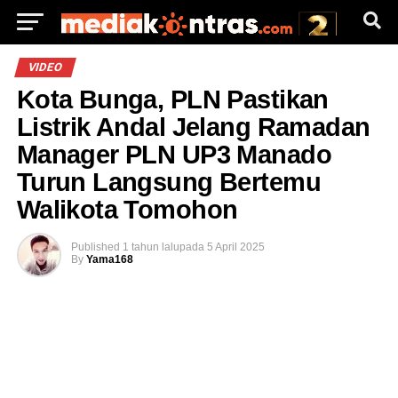
VIDEO
Kota Bunga, PLN Pastikan
Listrik Andal Jelang Ramadan
Manager PLN UP3 Manado
Turun Langsung Bertemu
Walikota Tomohon
Published
1 tahun lalu
pada
5 April 2025
By
Yama168