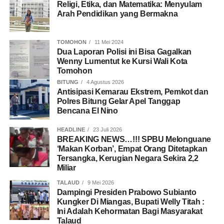
Religi, Etika, dan Matematika: Menyulam
Arah Pendidikan yang Bermakna
TOMOHON
11 Mei 2024
Dua Laporan Polisi ini Bisa Gagalkan
Wenny Lumentut ke Kursi Wali Kota
Tomohon
BITUNG
4 Agustus 2026
Antisipasi Kemarau Ekstrem, Pemkot dan
Polres Bitung Gelar Apel Tanggap
Bencana El Nino
HEADLINE
23 Juli 2026
BREAKING NEWS…!!! SPBU Melonguane
‘Makan Korban’, Empat Orang Ditetapkan
Tersangka, Kerugian Negara Sekira 2,2
Miliar
TALAUD
9 Mei 2026
Dampingi Presiden Prabowo Subianto
Kungker Di Miangas, Bupati Welly Titah :
Ini Adalah Kehormatan Bagi Masyarakat
Talaud